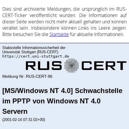
Dies sind ar­chi­vie­rte Mel­dung­en, die ur­sprüng­lich im RUS-
CERT-Ticker ver­öf­fent­licht wur­den. Die In­for­ma­ti­on­en auf
dieser Sei­te wer­den nicht mehr ak­tu­ell ge­halte­n und kön­nen
ver­al­tet sein. Ins­be­son­de­re kön­nen Links ins Lee­re zei­gen.
Bitte be­such­en Sie die
Start­sei­te
für ak­tu­elle In­for­ma­ti­on­en.
Stabsstelle Informationssicherheit der
Universität Stuttgart (RUS-CERT)
https://cert.uni-stuttgart.de
Meldung Nr: RUS-CERT-96
[MS/Windows NT 4.0] Schwachstelle
im PPTP von Windows NT 4.0
Servern
(2001-02-14 07:31:02+00)