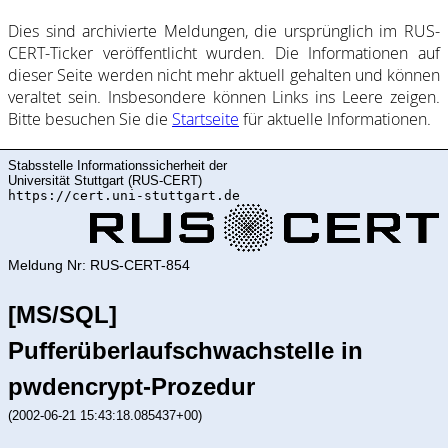
Dies sind ar­chi­vie­rte Mel­dung­en, die ur­sprüng­lich im RUS-
CERT-Ticker ver­öf­fent­licht wur­den. Die In­for­ma­ti­on­en auf
dieser Sei­te wer­den nicht mehr ak­tu­ell ge­halte­n und kön­nen
ver­al­tet sein. Ins­be­son­de­re kön­nen Links ins Lee­re zei­gen.
Bitte be­such­en Sie die
Start­sei­te
für ak­tu­elle In­for­ma­ti­on­en.
Stabsstelle Informationssicherheit der
Universität Stuttgart (RUS-CERT)
https://cert.uni-stuttgart.de
Meldung Nr: RUS-CERT-854
[MS/SQL]
Pufferüberlaufschwachstelle in
pwdencrypt-Prozedur
(2002-06-21 15:43:18.085437+00)