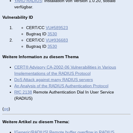
YARD RADIUS
: Installation von Version 1.0.20, sobald
verfügbar.
Vulnerability ID
CERT/CC
VU#589523
Bugtraq ID
3530
CERT/CC
VU#936683
Bugtraq ID
3530
Weitere Information zu diesem Thema
CERT® Advisory CA-2002-06 Vulnerabilities in Various
Implementations of the RADIUS Protocol
DoS Attack against many RADIUS servers
An Analysis of the RADIUS Authentication Protocol
RfC 2138
Remote Authentication Dial In User Service
(RADIUS)
(
og
)
Weitere Artikel zu diesem Thema:
[Generic/RADIUS] Remote buffer overflow in RADIUS