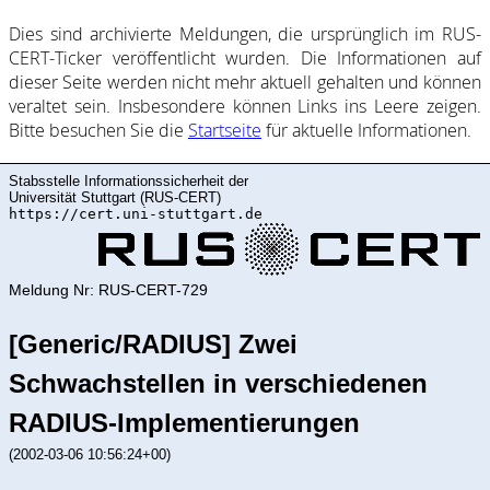
Dies sind ar­chi­vie­rte Mel­dung­en, die ur­sprüng­lich im RUS-
CERT-Ticker ver­öf­fent­licht wur­den. Die In­for­ma­ti­on­en auf
dieser Sei­te wer­den nicht mehr ak­tu­ell ge­halte­n und kön­nen
ver­al­tet sein. Ins­be­son­de­re kön­nen Links ins Lee­re zei­gen.
Bitte be­such­en Sie die
Start­sei­te
für ak­tu­elle In­for­ma­ti­on­en.
Stabsstelle Informationssicherheit der
Universität Stuttgart (RUS-CERT)
https://cert.uni-stuttgart.de
Meldung Nr: RUS-CERT-729
[Generic/RADIUS] Zwei
Schwachstellen in verschiedenen
RADIUS-Implementierungen
(2002-03-06 10:56:24+00)