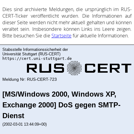
Dies sind ar­chi­vie­rte Mel­dung­en, die ur­sprüng­lich im RUS-
CERT-Ticker ver­öf­fent­licht wur­den. Die In­for­ma­ti­on­en auf
dieser Sei­te wer­den nicht mehr ak­tu­ell ge­halte­n und kön­nen
ver­al­tet sein. Ins­be­son­de­re kön­nen Links ins Lee­re zei­gen.
Bitte be­such­en Sie die
Start­sei­te
für ak­tu­elle In­for­ma­ti­on­en.
Stabsstelle Informationssicherheit der
Universität Stuttgart (RUS-CERT)
https://cert.uni-stuttgart.de
Meldung Nr: RUS-CERT-723
[MS/Windows 2000, Windows XP,
Exchange 2000] DoS gegen SMTP-
Dienst
(2002-03-01 13:44:09+00)