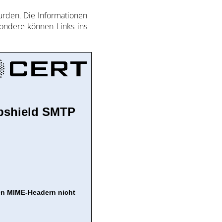
­den. Die In­for­ma­ti­on­en
son­de­re kön­nen Links ins
bshield SMTP
en MIME-Headern nicht