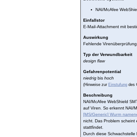
NAI/McAfee WebShiel
Einfallstor
E-Mail-Attachment mit be
Auswirkung
Fehlende Virenüberprüfung
Typ der Verwundbarkeit
design flaw
Gefahrenpotential
niedrig
bis
hoch
(Hinweise zur
Einstufung
des G
Beschreibung
NAI/McAfee WebShield SMTP
auf Viren. So erkennt NAI
[MS/Generic] Wurm namenes
nicht. Das Problem scheint
stattfindet.
Durch diese Schwachstelle 