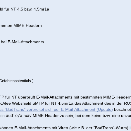
d für NT 4.5 bzw. 4.5mr1a
stimmten MIME-Headern
 bei E-Mail-Attachments
efahrenpotentials.)
 für NT überprüft E-Mail-Attachments mit bestimmten MIME-Headern 
/McAfee Webshield SMTP für NT 4.5mr1a das Attachment des in der 
 "BadTrans" verbreitet sich per E-Mail-Attachment (Update)
beschrie
 ein
audio/x-wav
MIME-Header zu sein, bei dem keine bzw. eine unzu
können E-Mail-Attachments mit Viren (wie z.B. der "BadTrans"-Wurm) in