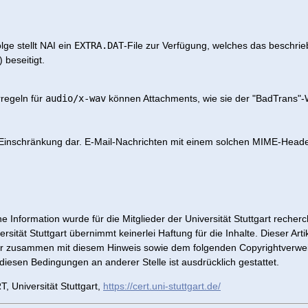
lge stellt NAI ein
EXTRA.DAT
-File zur Verfügung, welches das beschri
beseitigt.
rregeln für
audio/x-wav
können Attachments, wie sie der "BadTrans"-
 Einschränkung dar. E-Mail-Nachrichten mit einem solchen MIME-Head
e Information wurde für die Mitglieder der Universität Stuttgart recherc
sität Stuttgart übernimmt keinerlei Haftung für die Inhalte. Dieser Artik
r zusammen mit diesem Hinweis sowie dem folgenden Copyrightverweis 
 diesen Bedingungen an anderer Stelle ist ausdrücklich gestattet.
 Universität Stuttgart,
https://cert.uni-stuttgart.de/