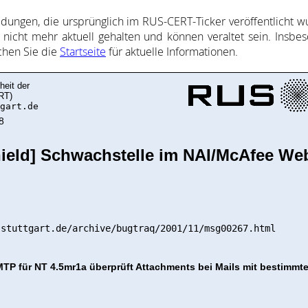
l­dung­en, die ur­sprüng­lich im RUS-CERT-Ticker ver­öf­fent­licht wur
nicht mehr ak­tu­ell ge­halte­n und kön­nen ver­al­tet sein. Ins­be­
uch­en Sie die
Start­sei­te
für ak­tu­elle In­for­ma­ti­on­en.
heit der
RT)
gart.de
8
ield] Schwachstelle im NAI/McAfee We
-stuttgart.de/archive/bugtraq/2001/11/msg00267.html
P für NT 4.5mr1a überprüft Attachments bei Mails mit bestimmt