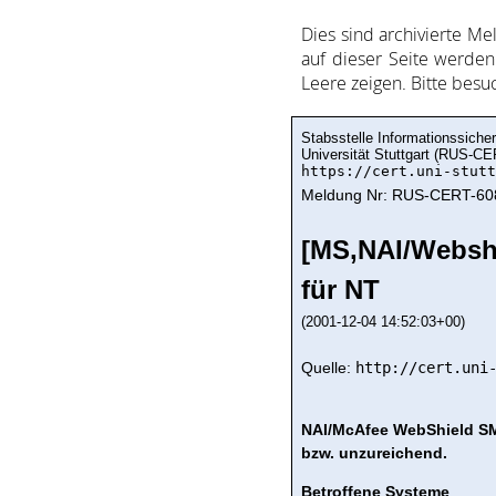
Dies sind ar­chi­vie­rte Me
auf dieser Sei­te wer­den 
Lee­re zei­gen. Bitte be­s
Stabsstelle Informationssicher
Universität Stuttgart (RUS-CE
https://cert.uni-stutt
Meldung Nr: RUS-CERT-60
[MS,NAI/Websh
für NT
(2001-12-04 14:52:03+00)
Quelle:
http://cert.uni
NAI/McAfee WebShield SMT
bzw. unzureichend.
Betroffene Systeme