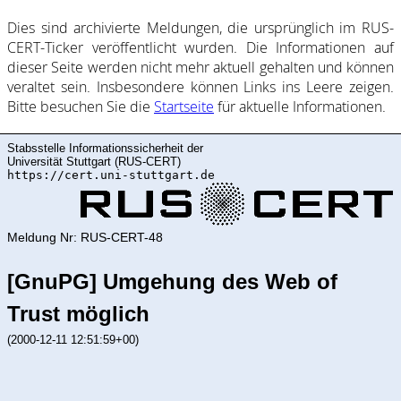
Dies sind ar­chi­vie­rte Mel­dung­en, die ur­sprüng­lich im RUS-
CERT-Ticker ver­öf­fent­licht wur­den. Die In­for­ma­ti­on­en auf
dieser Sei­te wer­den nicht mehr ak­tu­ell ge­halte­n und kön­nen
ver­al­tet sein. Ins­be­son­de­re kön­nen Links ins Lee­re zei­gen.
Bitte be­such­en Sie die
Start­sei­te
für ak­tu­elle In­for­ma­ti­on­en.
Stabsstelle Informationssicherheit der
Universität Stuttgart (RUS-CERT)
https://cert.uni-stuttgart.de
Meldung Nr: RUS-CERT-48
[GnuPG] Umgehung des Web of
Trust möglich
(2000-12-11 12:51:59+00)