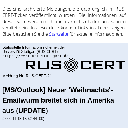
Dies sind ar­chi­vie­rte Mel­dung­en, die ur­sprüng­lich im RUS-
CERT-Ticker ver­öf­fent­licht wur­den. Die In­for­ma­ti­on­en auf
dieser Sei­te wer­den nicht mehr ak­tu­ell ge­halte­n und kön­nen
ver­al­tet sein. Ins­be­son­de­re kön­nen Links ins Lee­re zei­gen.
Bitte be­such­en Sie die
Start­sei­te
für ak­tu­elle In­for­ma­ti­on­en.
Stabsstelle Informationssicherheit der
Universität Stuttgart (RUS-CERT)
https://cert.uni-stuttgart.de
Meldung Nr: RUS-CERT-21
[MS/Outlook] Neuer 'Weihnachts'-
Emailwurm breitet sich in Amerika
aus (UPDATE)
(2000-11-13 15:52:44+00)