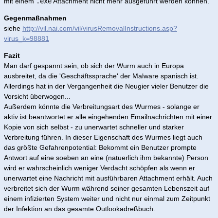
mit einem
.exe
Attachment nicht mehr ausgeführt werden können.
Gegenmaßnahmen
siehe
http://vil.nai.com/vil/virusRemovalInstructions.asp?
virus_k=98881
Fazit
Man darf gespannt sein, ob sich der Wurm auch in Europa
ausbreitet, da die 'Geschäftssprache' der Malware spanisch ist.
Allerdings hat in der Vergangenheit die Neugier vieler Benutzer die
Vorsicht überwogen...
Außerdem könnte die Verbreitungsart des Wurmes - solange er
aktiv ist beantwortet er alle eingehenden Emailnachrichten mit einer
Kopie von sich selbst - zu unerwartet schneller und starker
Verbreitung führen. In dieser Eigenschaft des Wurmes liegt auch
das größte Gefahrenpotential: Bekommt ein Benutzer prompte
Antwort auf eine soeben an eine (natuerlich ihm bekannte) Person
wird er wahrscheinlich weniger Verdacht schöpfen als wenn er
unerwartet eine Nachricht mit ausführbaren Attachment erhält. Auch
verbreitet sich der Wurm während seiner gesamten Lebenszeit auf
einem infizierten System weiter und nicht nur einmal zum Zeitpunkt
der Infektion an das gesamte Outlookadreßbuch.