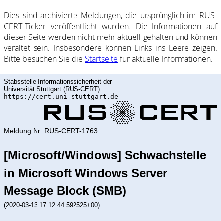
Dies sind ar­chi­vie­rte Mel­dung­en, die ur­sprüng­lich im RUS-
CERT-Ticker ver­öf­fent­licht wur­den. Die In­for­ma­ti­on­en auf
dieser Sei­te wer­den nicht mehr ak­tu­ell ge­halte­n und kön­nen
ver­al­tet sein. Ins­be­son­de­re kön­nen Links ins Lee­re zei­gen.
Bitte be­such­en Sie die
Start­sei­te
für ak­tu­elle In­for­ma­ti­on­en.
Stabsstelle Informationssicherheit der
Universität Stuttgart (RUS-CERT)
https://cert.uni-stuttgart.de
Meldung Nr: RUS-CERT-1763
[Microsoft/Windows] Schwachstelle
in Microsoft Windows Server
Message Block (SMB)
(2020-03-13 17:12:44.592525+00)