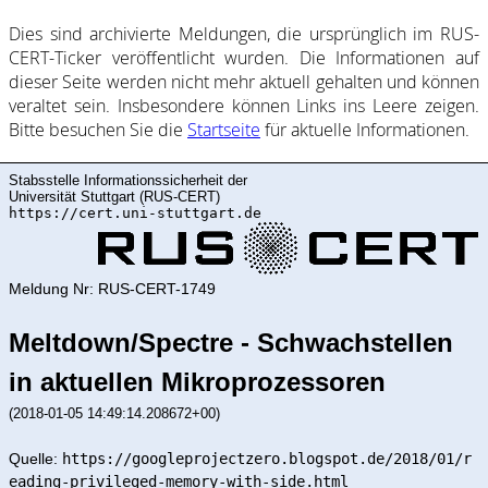
Dies sind ar­chi­vie­rte Mel­dung­en, die ur­sprüng­lich im RUS-
CERT-Ticker ver­öf­fent­licht wur­den. Die In­for­ma­ti­on­en auf
dieser Sei­te wer­den nicht mehr ak­tu­ell ge­halte­n und kön­nen
ver­al­tet sein. Ins­be­son­de­re kön­nen Links ins Lee­re zei­gen.
Bitte be­such­en Sie die
Start­sei­te
für ak­tu­elle In­for­ma­ti­on­en.
Stabsstelle Informationssicherheit der
Universität Stuttgart (RUS-CERT)
https://cert.uni-stuttgart.de
Meldung Nr: RUS-CERT-1749
Meltdown/Spectre - Schwachstellen
in aktuellen Mikroprozessoren
(2018-01-05 14:49:14.208672+00)
Quelle:
https://googleprojectzero.blogspot.de/2018/01/r
eading-privileged-memory-with-side.html