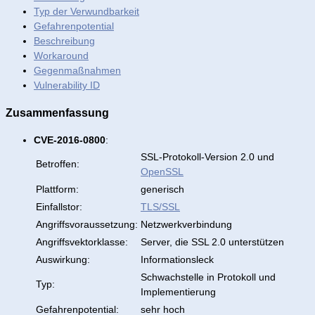
Typ der Verwundbarkeit
Gefahrenpotential
Beschreibung
Workaround
Gegenmaßnahmen
Vulnerability ID
Zusammenfassung
CVE-2016-0800
:
SSL-Protokoll-Version 2.0 und
Betroffen:
OpenSSL
Plattform:
generisch
Einfallstor:
TLS/SSL
Angriffsvoraussetzung:
Netzwerkverbindung
Angriffsvektorklasse:
Server, die SSL 2.0 unterstützen
Auswirkung:
Informationsleck
Schwachstelle in Protokoll und
Typ:
Implementierung
Gefahrenpotential:
sehr hoch