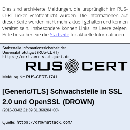
Dies sind ar­chi­vie­rte Mel­dung­en, die ur­sprüng­lich im RUS-
CERT-Ticker ver­öf­fent­licht wur­den. Die In­for­ma­ti­on­en auf
dieser Sei­te wer­den nicht mehr ak­tu­ell ge­halte­n und kön­nen
ver­al­tet sein. Ins­be­son­de­re kön­nen Links ins Lee­re zei­gen.
Bitte be­such­en Sie die
Start­sei­te
für ak­tu­elle In­for­ma­ti­on­en.
Stabsstelle Informationssicherheit der
Universität Stuttgart (RUS-CERT)
https://cert.uni-stuttgart.de
Meldung Nr: RUS-CERT-1741
[Generic/TLS] Schwachstelle in SSL
2.0 und OpenSSL (DROWN)
(2016-03-02 21:39:31.369204+00)
Quelle:
https://drownattack.com/