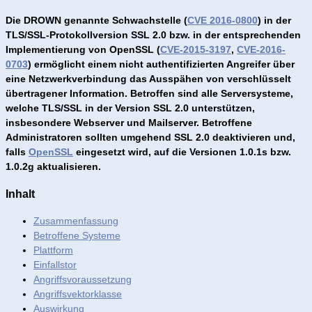
Die DROWN genannte Schwachstelle (
CVE 2016-0800
) in der
TLS/SSL-Protokollversion SSL 2.0 bzw. in der entsprechenden
Implementierung von OpenSSL (
CVE-2015-3197
,
CVE-2016-
0703
) ermöglicht einem nicht authentifizierten Angreifer über
eine Netzwerkverbindung das Ausspähen von verschlüsselt
übertragener Information. Betroffen sind alle Serversysteme,
welche TLS/SSL in der Version SSL 2.0 unterstützen,
insbesondere Webserver und Mailserver. Betroffene
Administratoren sollten umgehend SSL 2.0 deaktivieren und,
falls
OpenSSL
eingesetzt wird, auf die Versionen 1.0.1s bzw.
1.0.2g aktualisieren.
Inhalt
Zusammenfassung
Betroffene Systeme
Plattform
Einfallstor
Angriffsvoraussetzung
Angriffsvektorklasse
Auswirkung