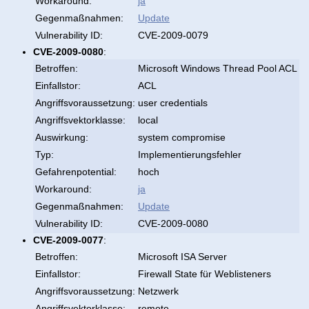
Workaround:
ja
Gegenmaßnahmen:
Update
Vulnerability ID:
CVE-2009-0079
CVE-2009-0080
:
Betroffen:
Microsoft Windows Thread Pool ACL
Einfallstor:
ACL
Angriffsvoraussetzung:
user credentials
Angriffsvektorklasse:
local
Auswirkung:
system compromise
Typ:
Implementierungsfehler
Gefahrenpotential:
hoch
Workaround:
ja
Gegenmaßnahmen:
Update
Vulnerability ID:
CVE-2009-0080
CVE-2009-0077
:
Betroffen:
Microsoft ISA Server
Einfallstor:
Firewall State für Weblisteners
Angriffsvoraussetzung:
Netzwerk
Angriffsvektorklasse:
remote