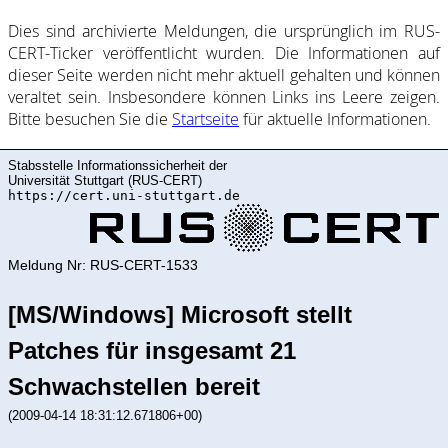
Dies sind ar­chi­vie­rte Mel­dung­en, die ur­sprüng­lich im RUS-
CERT-Ticker ver­öf­fent­licht wur­den. Die In­for­ma­ti­on­en auf
dieser Sei­te wer­den nicht mehr ak­tu­ell ge­halte­n und kön­nen
ver­al­tet sein. Ins­be­son­de­re kön­nen Links ins Lee­re zei­gen.
Bitte be­such­en Sie die
Start­sei­te
für ak­tu­elle In­for­ma­ti­on­en.
Stabsstelle Informationssicherheit der
Universität Stuttgart (RUS-CERT)
https://cert.uni-stuttgart.de
Meldung Nr: RUS-CERT-1533
[MS/Windows] Microsoft stellt
Patches für insgesamt 21
Schwachstellen bereit
(2009-04-14 18:31:12.671806+00)