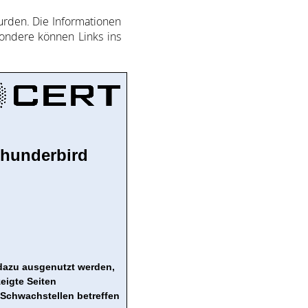
­den. Die In­for­ma­ti­on­en
son­de­re kön­nen Links ins
Thunderbird
 dazu ausgenutzt werden,
igte Seiten
 Schwachstellen betreffen