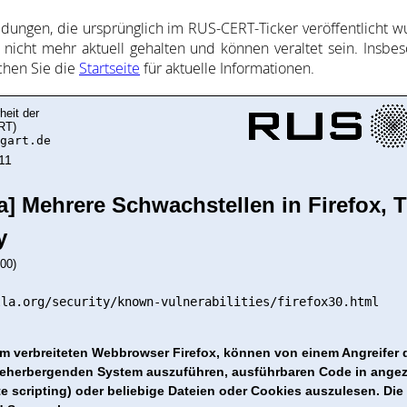
l­dung­en, die ur­sprüng­lich im RUS-CERT-Ticker ver­öf­fent­licht wur
nicht mehr ak­tu­ell ge­halte­n und kön­nen ver­al­tet sein. Ins­be­
uch­en Sie die
Start­sei­te
für ak­tu­elle In­for­ma­ti­on­en.
heit der
RT)
gart.de
11
la] Mehrere Schwachstellen in Firefox, 
y
00)
lla.org/security/known-vulnerabilities/firefox30.html
m verbreiteten Webbrowser Firefox, können von einem Angreifer
herbergenden System auszuführen, ausführbaren Code in angeze
e scripting) oder beliebige Dateien oder Cookies auszulesen. Die