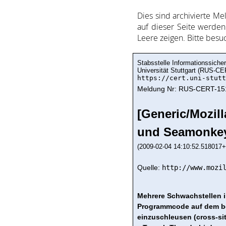
Dies sind ar­chi­vie­rte Me
auf dieser Sei­te wer­den 
Lee­re zei­gen. Bitte be­s
Stabsstelle Informationssicher
Universität Stuttgart (RUS-CE
https://cert.uni-stutt
Meldung Nr: RUS-CERT-15
[Generic/Mozil
und Seamonke
(2009-02-04 14:10:52.518017+
Quelle:
http://www.mozi
Mehrere Schwachstellen i
Programmcode auf dem be
einzuschleusen (cross-sit