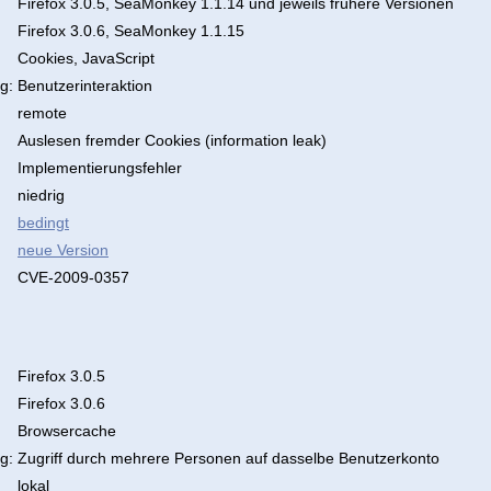
Firefox 3.0.5, SeaMonkey 1.1.14 und jeweils frühere Versionen
Firefox 3.0.6, SeaMonkey 1.1.15
Cookies, JavaScript
g:
Benutzerinteraktion
remote
Auslesen fremder Cookies (information leak)
Implementierungsfehler
niedrig
bedingt
neue Version
CVE-2009-0357
Firefox 3.0.5
Firefox 3.0.6
Browsercache
g:
Zugriff durch mehrere Personen auf dasselbe Benutzerkonto
lokal