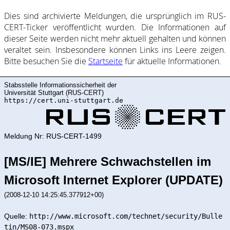
Dies sind ar­chi­vie­rte Mel­dung­en, die ur­sprüng­lich im RUS-
CERT-Ticker ver­öf­fent­licht wur­den. Die In­for­ma­ti­on­en auf
dieser Sei­te wer­den nicht mehr ak­tu­ell ge­halte­n und kön­nen
ver­al­tet sein. Ins­be­son­de­re kön­nen Links ins Lee­re zei­gen.
Bitte be­such­en Sie die
Start­sei­te
für ak­tu­elle In­for­ma­ti­on­en.
Stabsstelle Informationssicherheit der
Universität Stuttgart (RUS-CERT)
https://cert.uni-stuttgart.de
Meldung Nr: RUS-CERT-1499
[MS/IE] Mehrere Schwachstellen im
Microsoft Internet Explorer (UPDATE)
(2008-12-10 14:25:45.377912+00)
Quelle:
http://www.microsoft.com/technet/security/Bulle
tin/MS08-073.mspx