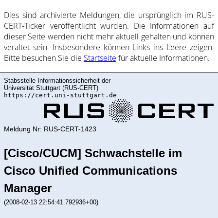
Dies sind ar­chi­vie­rte Mel­dung­en, die ur­sprüng­lich im RUS-
CERT-Ticker ver­öf­fent­licht wur­den. Die In­for­ma­ti­on­en auf
dieser Sei­te wer­den nicht mehr ak­tu­ell ge­halte­n und kön­nen
ver­al­tet sein. Ins­be­son­de­re kön­nen Links ins Lee­re zei­gen.
Bitte be­such­en Sie die
Start­sei­te
für ak­tu­elle In­for­ma­ti­on­en.
Stabsstelle Informationssicherheit der
Universität Stuttgart (RUS-CERT)
https://cert.uni-stuttgart.de
Meldung Nr: RUS-CERT-1423
[Cisco/CUCM] Schwachstelle im
Cisco Unified Communications
Manager
(2008-02-13 22:54:41.792936+00)