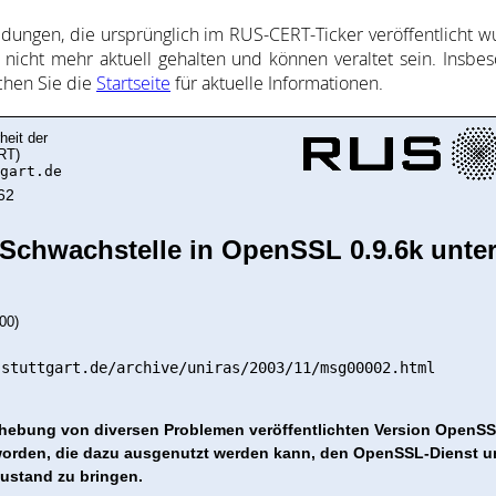
l­dung­en, die ur­sprüng­lich im RUS-CERT-Ticker ver­öf­fent­licht wur
nicht mehr ak­tu­ell ge­halte­n und kön­nen ver­al­tet sein. Ins­be­
uch­en Sie die
Start­sei­te
für ak­tu­elle In­for­ma­ti­on­en.
heit der
RT)
gart.de
62
chwachstelle in OpenSSL 0.9.6k unter
00)
-stuttgart.de/archive/uniras/2003/11/msg00002.html
Behebung von diversen Problemen veröffentlichten Version OpenSSL
worden, die dazu ausgenutzt werden kann, den OpenSSL-Dienst u
ustand zu bringen.