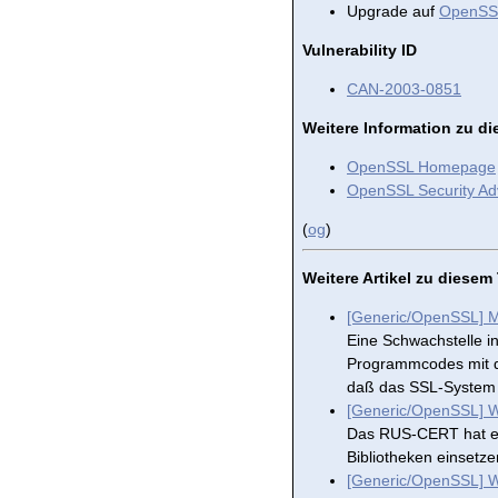
Upgrade auf
OpenSSL
Vulnerability ID
CAN-2003-0851
Weitere Information zu 
OpenSSL Homepage
OpenSSL Security Ad
(
og
)
Weitere Artikel zu diese
[Generic/OpenSSL] M
Eine Schwachstelle i
Programmcodes mit de
daß das SSL-System 
[Generic/OpenSSL] 
Das RUS-CERT hat ei
Bibliotheken einsetze
[Generic/OpenSSL] W