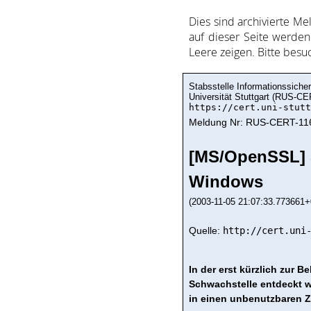
Dies sind ar­chi­vie­rte Me
auf dieser Sei­te wer­den 
Lee­re zei­gen. Bitte be­s
Stabsstelle Informationssicher
Universität Stuttgart (RUS-CE
https://cert.uni-stutt
Meldung Nr: RUS-CERT-11
[MS/OpenSSL] S
Windows
(2003-11-05 21:07:33.773661+
Quelle:
http://cert.uni
In der erst kürzlich zur 
Schwachstelle entdeckt 
in einen unbenutzbaren Z