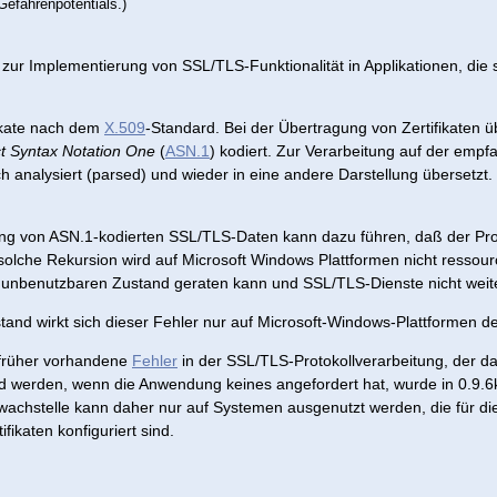
efahrenpotentials.)
 zur Implementierung von SSL/TLS-Funktionalität in Applikationen, die
.
ikate nach dem
X.509
-Standard. Bei der Übertragung von Zertifikaten
t Syntax Notation One
(
ASN.1
) kodiert. Zur Verarbeitung auf der empf
 analysiert (parsed) und wieder in eine andere Darstellung übersetzt.
tung von ASN.1-kodierten SSL/TLS-Daten kann dazu führen, daß der Pro
 solche Rekursion wird auf Microsoft Windows Plattformen nicht ress
 unbenutzbaren Zustand geraten kann und SSL/TLS-Dienste nicht weite
and wirkt sich dieser Fehler nur auf Microsoft-Windows-Plattformen de
 früher vorhandene
Fehler
in der SSL/TLS-Protokollverarbeitung, der da
ed werden, wenn die Anwendung keines angefordert hat, wurde in 0.9.6k
achstelle kann daher nur auf Systemen ausgenutzt werden, die für d
fikaten konfiguriert sind.