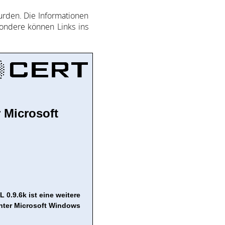
­den. Die In­for­ma­ti­on­en
son­de­re kön­nen Links ins
 Microsoft
 0.9.6k ist eine weitere
nter Microsoft Windows