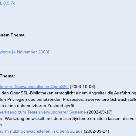
 0.9.7c
diesem Thema
visory [4 November 2003]
m Thema:
ehrere Schwachstellen in OpenSSL
(2003-10-03)
n den OpenSSL-Bibliotheken ermöglicht einem Angreifer die Ausführung
n Privilegien des benutzenden Prozesses, zwei weitere Schwachstell
in einen unbenutzbaren Zustand gerät.
Werkzeug zum Testen verwundbarer Systeme
(2002-09-17)
n Werkzeug entwickelt, mit dem sich Systeme ermitteln lassen, die 
n.
urm nutzt Schwachstellen in OpenSSL aus
(2002-09-14)