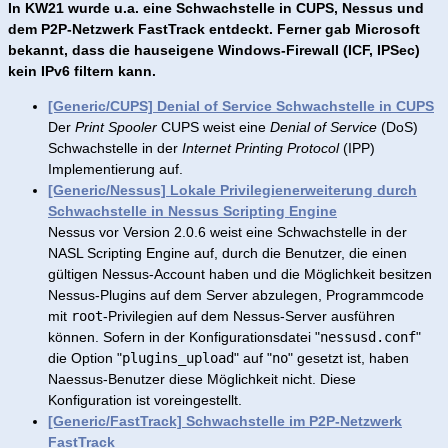
In KW21 wurde u.a. eine Schwachstelle in CUPS, Nessus und
dem P2P-Netzwerk FastTrack entdeckt. Ferner gab Microsoft
bekannt, dass die hauseigene Windows-Firewall (ICF, IPSec)
kein IPv6 filtern kann.
[Generic/CUPS] Denial of Service Schwachstelle in CUPS
Der
Print Spooler
CUPS weist eine
Denial of Service
(DoS)
Schwachstelle in der
Internet Printing Protocol
(IPP)
Implementierung auf.
[Generic/Nessus] Lokale Privilegienerweiterung durch
Schwachstelle in Nessus Scripting Engine
Nessus vor Version 2.0.6 weist eine Schwachstelle in der
NASL Scripting Engine auf, durch die Benutzer, die einen
gültigen Nessus-Account haben und die Möglichkeit besitzen
Nessus-Plugins auf dem Server abzulegen, Programmcode
mit
root
-Privilegien auf dem Nessus-Server ausführen
können. Sofern in der Konfigurationsdatei "
nessusd.conf
"
die Option "
plugins_upload
" auf "
no
" gesetzt ist, haben
Naessus-Benutzer diese Möglichkeit nicht. Diese
Konfiguration ist voreingestellt.
[Generic/FastTrack] Schwachstelle im P2P-Netzwerk
FastTrack