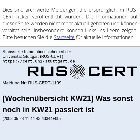
Dies sind ar­chi­vie­rte Mel­dung­en, die ur­sprüng­lich im RUS-
CERT-Ticker ver­öf­fent­licht wur­den. Die In­for­ma­ti­on­en auf
dieser Sei­te wer­den nicht mehr ak­tu­ell ge­halte­n und kön­nen
ver­al­tet sein. Ins­be­son­de­re kön­nen Links ins Lee­re zei­gen.
Bitte be­such­en Sie die
Start­sei­te
für ak­tu­elle In­for­ma­ti­on­en.
Stabsstelle Informationssicherheit der
Universität Stuttgart (RUS-CERT)
https://cert.uni-stuttgart.de
Meldung Nr: RUS-CERT-1109
[Wochenübersicht KW21] Was sonst
noch in KW21 passiert ist
(2003-05-28 11:44:43.43344+00)