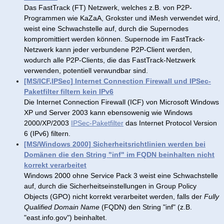
Das FastTrack (FT) Netzwerk, welches z.B. von P2P-
Programmen wie KaZaA, Grokster und iMesh verwendet wird,
weist eine Schwachstelle auf, durch die Supernodes
kompromittiert werden können. Supernode im FastTrack-
Netzwerk kann jeder verbundene P2P-Client werden,
wodurch alle P2P-Clients, die das FastTrack-Netzwerk
verwenden, potentiell verwundbar sind.
[MS/ICF,IPSec] Internet Connection Firewall und IPSec-
Paketfilter filtern kein IPv6
Die Internet Connection Firewall (ICF) von Microsoft Windows
XP und Server 2003 kann ebensowenig wie Windows
2000/XP/2003
IPSec-Paketfilter
das Internet Protocol Version
6 (IPv6) filtern.
[MS/Windows 2000] Sicherheitsrichtlinien werden bei
Domänen die den String "inf" im FQDN beinhalten nicht
korrekt verarbeitet
Windows 2000 ohne Service Pack 3 weist eine Schwachstelle
auf, durch die Sicherheitseinstellungen in Group Policy
Objects (GPO) nicht korrekt verarbeitet werden, falls der
Fully
Qualified Domain Name
(FQDN) den String "inf" (z.B.
"east.info.gov") beinhaltet.